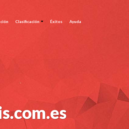
ción
Clasificación
Éxitos
Ayuda
is.com.es