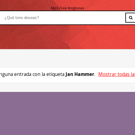
Mp3 Free Ringtones
nguna entrada con la etiqueta
Jan Hammer
.
Mostrar todas la