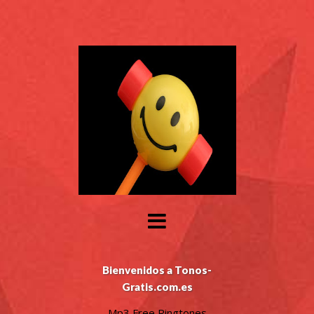
Bienvenidos a Tonos-
Gratis.com.es
Mp3 Free Ringtones