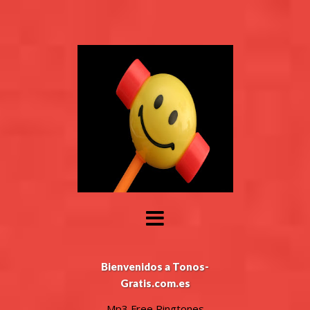
Bienvenidos a Tonos-
Gratis.com.es
Mp3 Free Ringtones