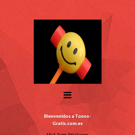
Bienvenidos a Tonos-
Gratis.com.es
Mp3 Free Ringtones