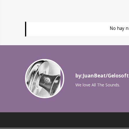
No hay n
by:JuanBeat/Gelosoft
We love All The Sounds.