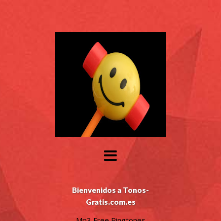
Bienvenidos a Tonos-
Gratis.com.es
Mp3 Free Ringtones