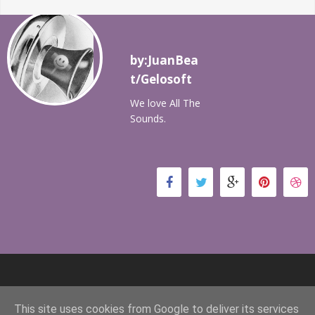
by:JuanBea
t/Gelosoft
We love All The
Sounds.
This site uses cookies from Google to deliver its services