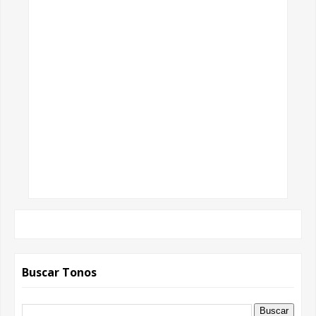
Buscar Tonos