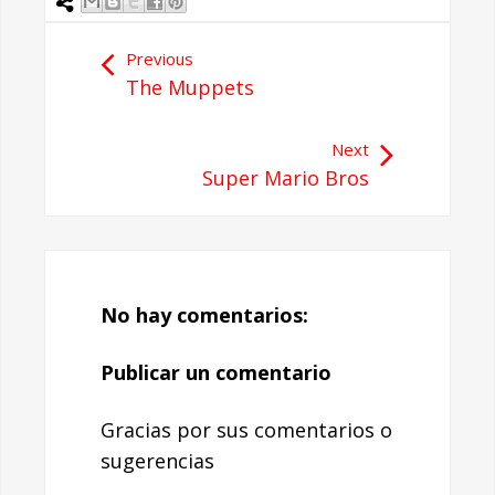
Previous
The Muppets
Next
Super Mario Bros
No hay comentarios:
Publicar un comentario
Gracias por sus comentarios o
sugerencias