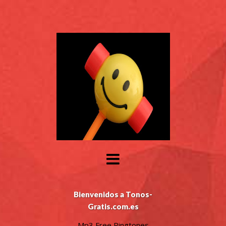
Bienvenidos a Tonos-
Gratis.com.es
Mp3 Free Ringtones