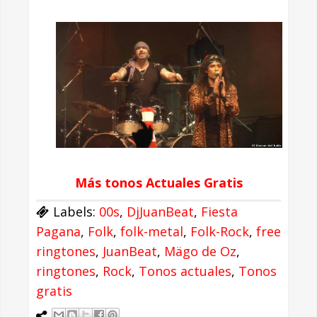
Más tonos Actuales Gratis
Labels:
00s
,
DjJuanBeat
,
Fiesta
Pagana
,
Folk
,
folk-metal
,
Folk-Rock
,
free
ringtones
,
JuanBeat
,
Mägo de Oz
,
ringtones
,
Rock
,
Tonos actuales
,
Tonos
gratis