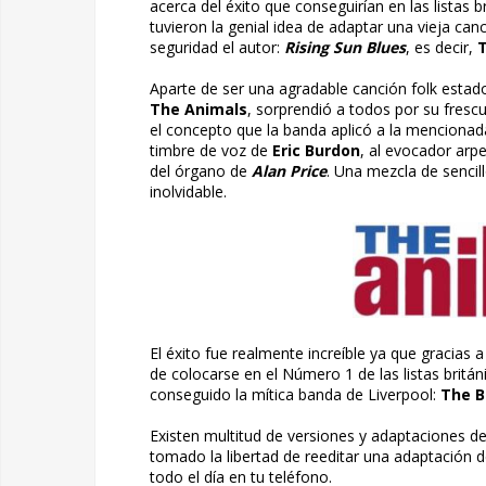
acerca del éxito que conseguirían en las listas
tuvieron la genial idea de adaptar una vieja ca
seguridad el autor:
Rising Sun Blues
, es decir,
T
Aparte de ser una agradable canción folk esta
The Animals
, sorprendió a todos por su fresc
el concepto que la banda aplicó a la mencionada
timbre de voz de
Eric Burdon
, al evocador arp
del órgano de
Alan Price
. Una mezcla de sencil
inolvidable.
El éxito fue realmente increíble ya que gracias 
de colocarse en el Número 1 de las listas britá
conseguido la mítica banda de Liverpool:
The B
Existen multitud de versiones y adaptaciones d
tomado la libertad de reeditar una adaptació
todo el día en tu teléfono.