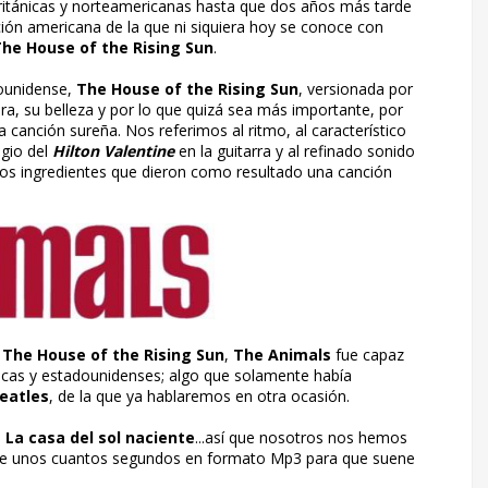
 británicas y norteamericanas hasta que dos años más tarde
nción americana de la que ni siquiera hoy se conoce con
he House of the Rising Sun
.
dounidense,
The House of the Rising Sun
, versionada por
ura, su belleza y por lo que quizá sea más importante, por
 canción sureña. Nos referimos al ritmo, al característico
egio del
Hilton Valentine
en la guitarra y al refinado sonido
los ingredientes que dieron como resultado una canción
a
The House of the Rising Sun
,
The Animals
fue capaz
nicas y estadounidenses; algo que solamente había
eatles
, de la que ya hablaremos en otra ocasión.
e
La casa del sol naciente
...así que nosotros nos hemos
n de unos cuantos segundos en formato Mp3 para que suene