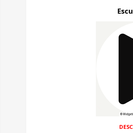
Escu
DES