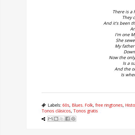
There is a
They c
And it's been t
An
I'm one M
She sewe
My father
Down
Now the onl
Is a s
And the on
Is when
Labels:
60s
,
Blues. Folk
,
free ringtones
,
Histo
Tonos clásicos
,
Tonos gratis