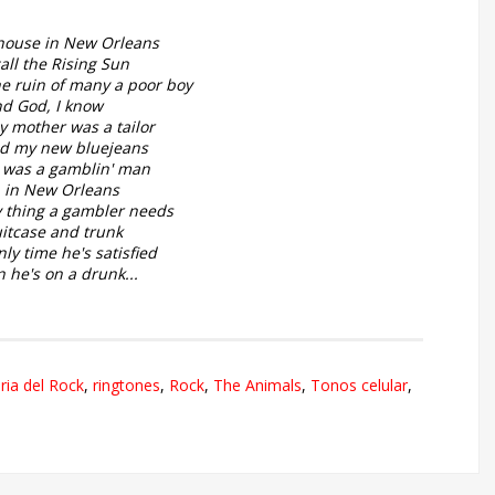
 house in New Orleans
all the Rising Sun
he ruin of many a poor boy
d God, I know
y mother was a tailor
d my new bluejeans
 was a gamblin' man
 in New Orleans
y thing a gambler needs
uitcase and trunk
ly time he's satisfied
 he's on a drunk...
ria del Rock
,
ringtones
,
Rock
,
The Animals
,
Tonos celular
,